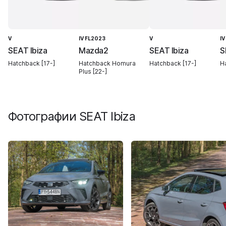
V
IV FL2023
V
IV
SEAT Ibiza
Mazda2
SEAT Ibiza
S
Hatchback [17-]
Hatchback Homura
Hatchback [17-]
Ha
Plus [22-]
Фотографии
SEAT Ibiza