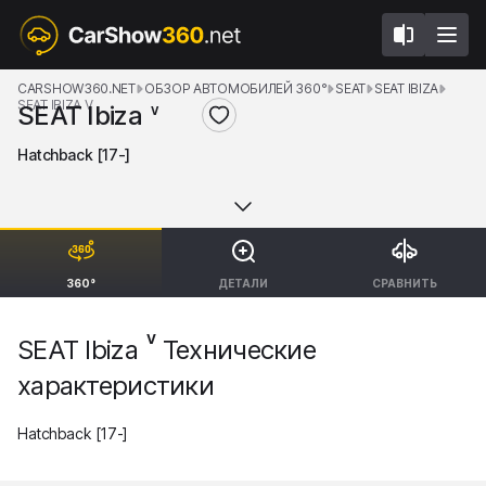
CARSHOW360.NET
ОБЗОР АВТОМОБИЛЕЙ 360°
SEAT
SEAT IBIZA
SEAT IBIZA V
SEAT Ibiza
V
Hatchback [17-]
360°
ДЕТАЛИ
СРАВНИТЬ
V
SEAT Ibiza
Технические
характеристики
Hatchback [17-]