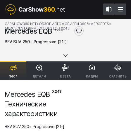
CARSHOW360.NET
ОБЗОР АВТОМОБИЛЕЙ 360°
MERCEDES
MERCEDES EQB
MERCEDES EQB X243
Mercedes EQB
X243
BEV SUV 250+ Progressive [21-]
360°
ДЕТАЛИ
ЦВЕТА
КАДРЫ
СРАВНИТЬ
X243
Mercedes EQB
Технические
характеристики
BEV SUV 250+ Progressive [21-]