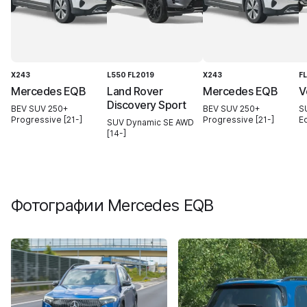
X243
L550 FL2019
X243
F
Mercedes EQB
Land Rover
Mercedes EQB
V
Discovery Sport
BEV SUV 250+
BEV SUV 250+
S
Progressive [21-]
Progressive [21-]
Ed
SUV Dynamic SE AWD
[14-]
Фотографии
Mercedes EQB