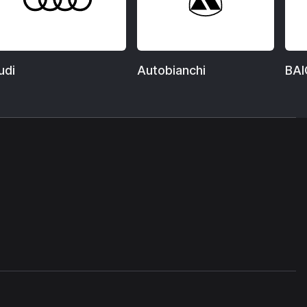
udi
Autobianchi
BAI