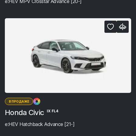
e:HEV MPV Crosstar Advance [20-]
В ПРОДАЖЕ
Honda Civic
IX FL4
e:HEV Hatchback Advance [21-]