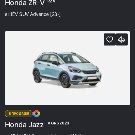
Honda ZR-V
RZ4
e:HEV SUV Advance [23-]
В ПРОДАЖЕ
Honda Jazz
IV GR6 2023