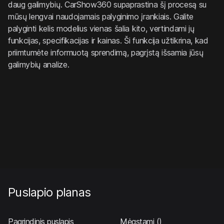
daug galimybių. CarShow360 supaprastina šį procesą su
mūsų lengvai naudojamais palyginimo įrankiais. Galite
palyginti kelis modelius vienas šalia kito, vertindami jų
funkcijas, specifikacijas ir kainas. Ši funkcija užtikrina, kad
priimtumėte informuotą sprendimą, pagrįstą išsamia jūsų
galimybių analize.
Puslapio planas
Pagrindinis puslapis
Mėgstami
()