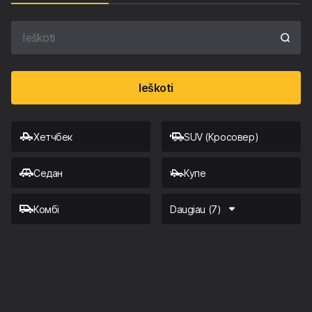
Ieškoti
Хетчбек
SUV (Кросовер)
Седан
Купе
Комбі
Daugiau (7)