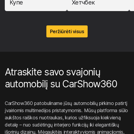
Купе
Хетчбек
Peržiūrėti visus
Atraskite savo svajonių
automobilį su CarShow360
CarShow360 patobuliname jūsų automobilių pirkimo patirtį
įvairiomis multimedijos pristatymomis. Mūsų platforma siūlo
aukštos raiškos nuotraukas, kurios užfiksuoja kiekvieną
detalę – nuo sudėtingų interjero funkcijų iki elegantiškų
išorinių dizainų. Mėgaukitės interaktyviomis animacijomis,