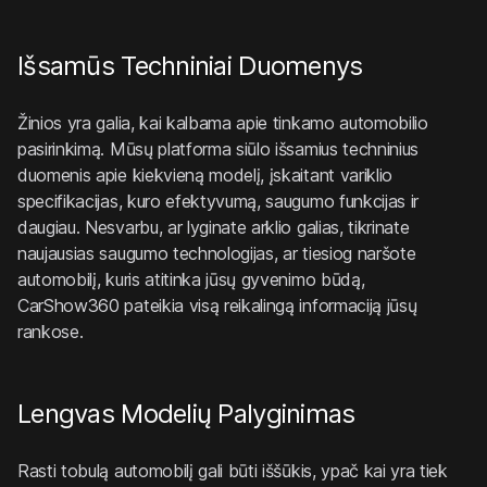
Išsamūs Techniniai Duomenys
Žinios yra galia, kai kalbama apie tinkamo automobilio
pasirinkimą. Mūsų platforma siūlo išsamius techninius
duomenis apie kiekvieną modelį, įskaitant variklio
specifikacijas, kuro efektyvumą, saugumo funkcijas ir
daugiau. Nesvarbu, ar lyginate arklio galias, tikrinate
naujausias saugumo technologijas, ar tiesiog naršote
automobilį, kuris atitinka jūsų gyvenimo būdą,
CarShow360 pateikia visą reikalingą informaciją jūsų
rankose.
Lengvas Modelių Palyginimas
Rasti tobulą automobilį gali būti iššūkis, ypač kai yra tiek