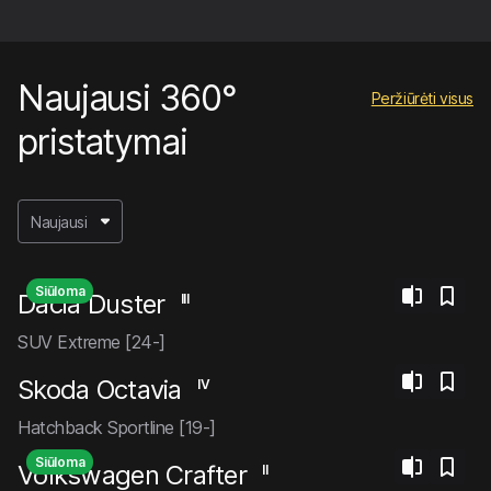
Naujausi 360°
Peržiūrėti visus
pristatymai
Naujausi
Siūloma
Dacia Duster
III
SUV Extreme [24-]
Skoda Octavia
IV
Hatchback Sportline [19-]
Siūloma
Volkswagen Crafter
II