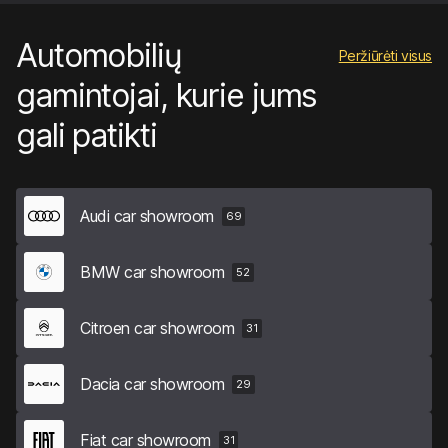
Automobilių
Peržiūrėti visus
gamintojai, kurie jums
gali patikti
Audi car showroom
69
BMW car showroom
52
Citroen car showroom
31
Dacia car showroom
29
Fiat car showroom
31