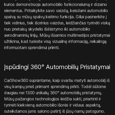
kurios demonstruoja automobilio funkcionalumą ir dizaino
elementus. Pritaikykite savo vaizdą, keisdami automobilio
spalvą su mūsų spalvų keitimo funkcija. Giliai pasinerkite į
tiek vidinius, tiek išorinius vaizdus, leidžiančius tyrinėti viską
nuo prietaisų skydelio išdėstymo iki automobilio
aerodinaminių linijų. Mūsų išsamios multimedijos pristatymai
užtikrina, kad turėsite visą vizualinę informaciją, reikalingą
informuotam sprendimui priimti.
Įspūdingi 360° Automobilių Pristatymai
CarShow360 suprantame, kaip svarbu matyti automobilį iš
visų kampų prieš priimant sprendimą pirkti. Todėl siūlome
daugiau nei 1300 unikalių 360° automobilių pristatymų.
Mūsų pažangios technologijos leidžia sukti, priartinti ir
tyrinėti kiekvieną automobilio išorės ir vidaus aspektą,
suteikdamos jums salono patirtį iš jūsų namų patogumo.