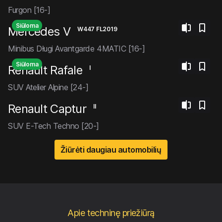
Furgon [16-]
Siūloma
Mercedes V
W447 FL2019
Minibus Długi Avantgarde 4MATIC [16-]
Siūloma
Renault Rafale
I
SUV Atelier Alpine [24-]
Renault Captur
II
SUV E-Tech Techno [20-]
Žiūrėti daugiau automobilių
Apie techninę priežiūrą