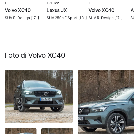
I
FL2022
I
I
Volvo XC40
Lexus UX
Volvo XC40
A
SUV R-Design [17-]
SUV 250h F Sport [18-]
SUV R-Design [17-]
S
Foto di
Volvo XC40