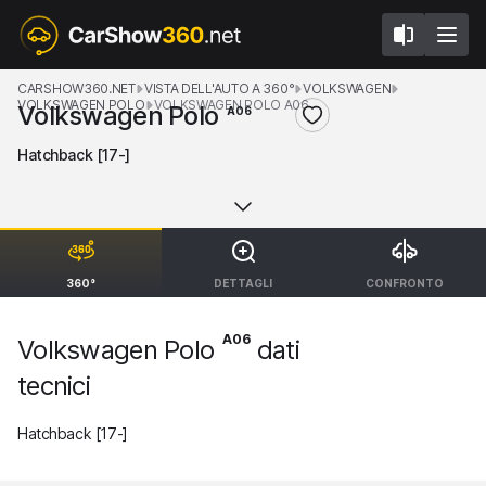
CARSHOW360.NET
VISTA DELL'AUTO A 360°
VOLKSWAGEN
VOLKSWAGEN POLO
VOLKSWAGEN POLO A06
Volkswagen Polo
A06
Hatchback [17-]
360°
DETTAGLI
CONFRONTO
A06
Volkswagen Polo
dati
tecnici
Hatchback [17-]