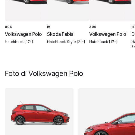
A06
IV
A06
II
Volkswagen Polo
Skoda Fabia
Volkswagen Polo
D
Hatchback [17-]
Hatchback Style [21-]
Hatchback [17-]
H
E
Foto di
Volkswagen Polo