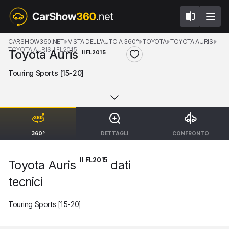
CARSHOW360.NET
VISTA DELL'AUTO A 360°
TOYOTA
TOYOTA AURIS
TOYOTA AURIS II FL2015
Toyota Auris
II FL2015
Touring Sports [15-20]
360°
DETTAGLI
CONFRONTO
II FL2015
Toyota Auris
dati
tecnici
Touring Sports [15-20]