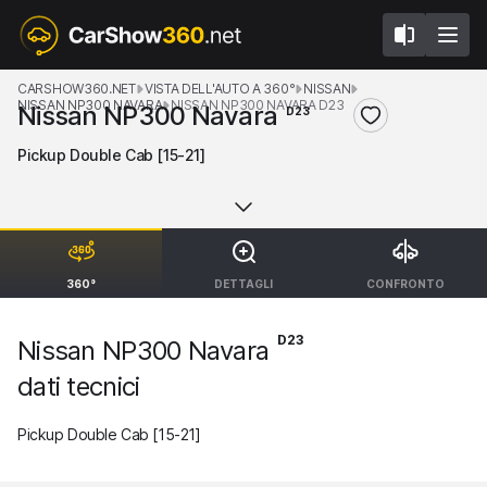
CARSHOW360.NET
VISTA DELL'AUTO A 360°
NISSAN
NISSAN NP300 NAVARA
NISSAN NP300 NAVARA D23
Nissan NP300 Navara
D23
Pickup Double Cab [15-21]
360°
DETTAGLI
CONFRONTO
D23
Nissan NP300 Navara
dati tecnici
Pickup Double Cab [15-21]