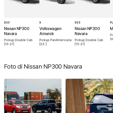
D23
II
D23
F
Nissan NP300
Volkswagen
Nissan NP300
M
Navara
Amarok
Navara
P
St
Pickup Double Cab
Pickup PanAmericana
Pickup Double Cab
[15-21]
[23-]
[15-21]
Foto di
Nissan NP300 Navara