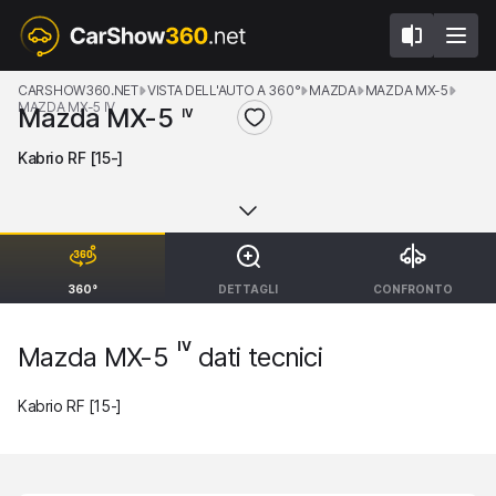
CARSHOW360.NET
VISTA DELL'AUTO A 360°
MAZDA
MAZDA MX-5
MAZDA MX-5 IV
Mazda MX-5
IV
Kabrio RF [15-]
360°
DETTAGLI
CONFRONTO
IV
Mazda MX-5
dati tecnici
Kabrio RF [15-]