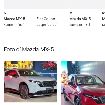
IV
I
IV
IV
Mazda MX-5
Fiat Coupe
Mazda MX-5
M
Kabrio RF [15-]
Coupe [93-00]
Kabrio RF [15-]
Ka
Foto di
Mazda MX-5