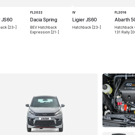
FL2022
IV
FL2016
r JS60
Dacia Spring
Ligier JS60
Abarth 5
ack [23-]
BEV Hatchback
Hatchback [23-]
Hatchback 
Expression [21-]
131 Rally [