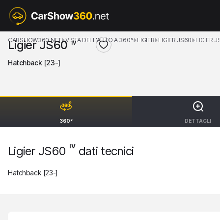
CARSHOW360.NET
VISTA DELL'AUTO A 360°
LIGIER
LIGIER JS60
LIGIER J
Ligier JS60
IV
Hatchback [23-]
360°
DETTAGLI
IV
Ligier JS60
dati tecnici
Hatchback [23-]