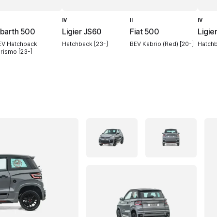
IV
II
IV
barth 500
Ligier JS60
Fiat 500
Ligie
EV Hatchback
Hatchback [23-]
BEV Kabrio (Red) [20-]
Hatchb
urismo [23-]