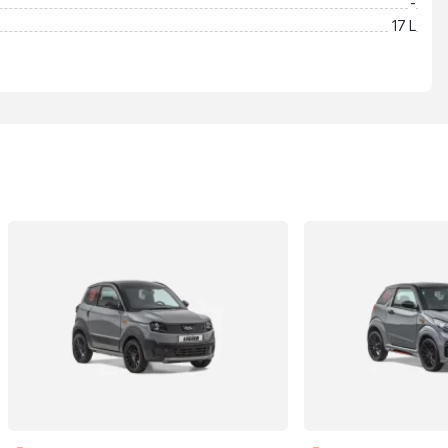
-
17 L