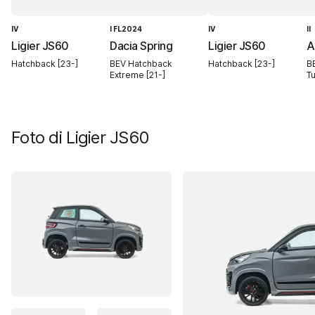
IV
I FL2024
IV
II
Ligier JS60
Dacia Spring
Ligier JS60
A
Hatchback [23-]
BEV Hatchback
Hatchback [23-]
B
Extreme [21-]
T
Foto di
Ligier JS60