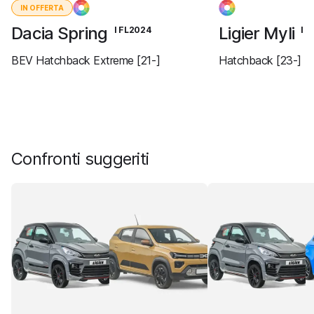
IN OFFERTA
Dacia Spring
Ligier Myli
I FL2024
I
BEV Hatchback Extreme [21-]
Hatchback [23-]
Confronti suggeriti