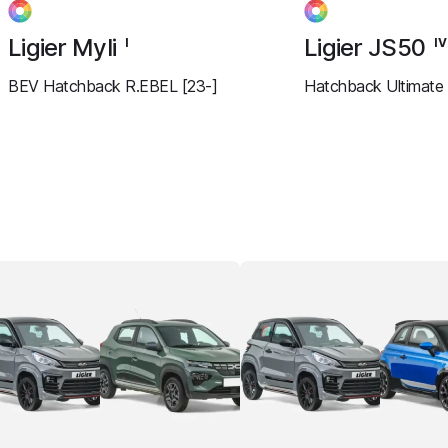
Ligier Myli
Ligier JS50
I
IV
BEV Hatchback R.EBEL [23-]
Hatchback Ultimate 