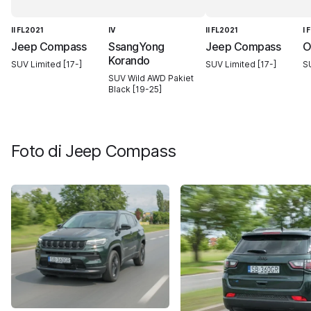
II FL2021
IV
II FL2021
I 
Jeep Compass
SsangYong
Jeep Compass
O
Korando
SUV Limited [17-]
SUV Limited [17-]
S
SUV Wild AWD Pakiet
Black [19-25]
Foto di
Jeep Compass