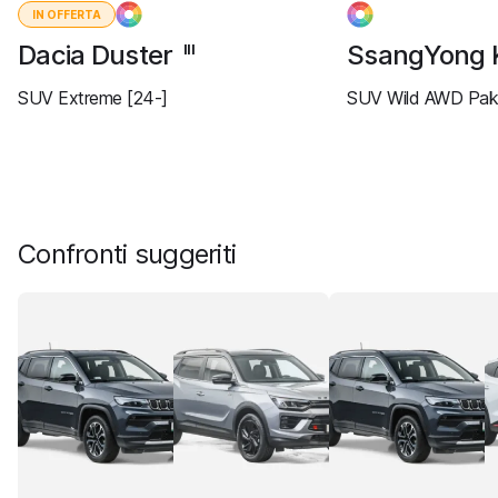
IN OFFERTA
Dacia Duster
SsangYong 
III
SUV Extreme [24-]
SUV Wild AWD Paki
Confronti suggeriti