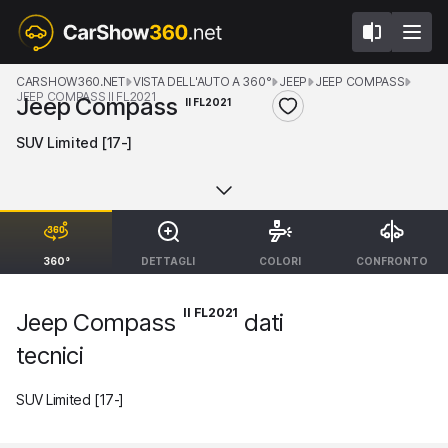
CARSHOW360.NET
VISTA DELL'AUTO A 360°
JEEP
JEEP COMPASS
JEEP COMPASS II FL2021
Jeep Compass
II FL2021
SUV Limited [17-]
360°
DETTAGLI
COLORI
CONFRONTO
II FL2021
Jeep Compass
dati
tecnici
SUV Limited [17-]