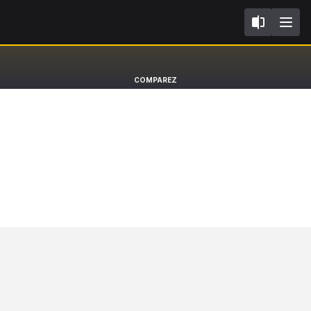
IV
Toyota RAV4
COMPAREZ
SUV [16-20]