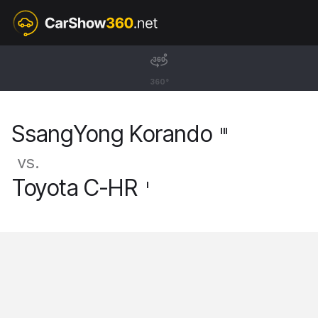
III
SsangYong Korando
360°
SUV [11-19]
SsangYong Korando
III
vs.
Toyota C-HR
I