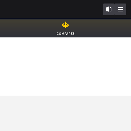
I
Toyota C-HR
COMPAREZ
SUV [16-23]