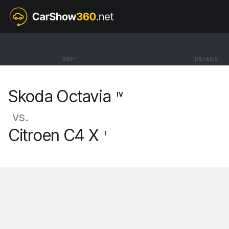
IV
Skoda Octavia
360°
DÉTAILS
Hatchback Sportline [19-]
Skoda Octavia
IV
vs.
Citroen C4 X
I