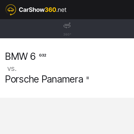
G32
BMW 6
360°
Gran Turismo [17-23]
BMW 6
G32
vs.
Porsche Panamera
II