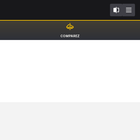
II
Porsche Panamera
COMPAREZ
Sport Turismo 4 E-Hybrid [16-23]