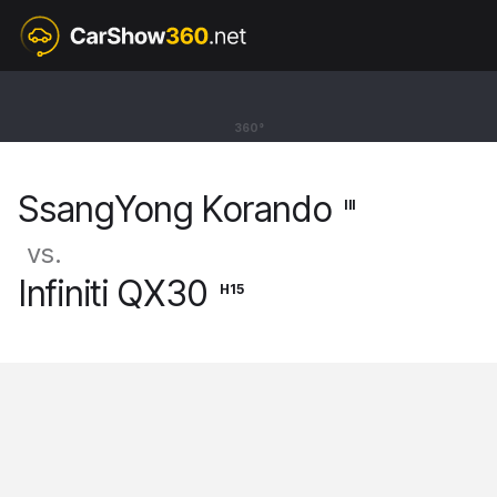
III
SsangYong Korando
360°
SUV [11-19]
SsangYong Korando
III
vs.
Infiniti QX30
H15