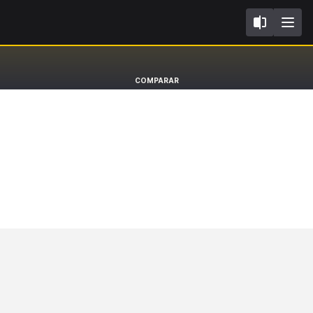
H15
Infiniti QX30
COMPARAR
SUV [16-19]