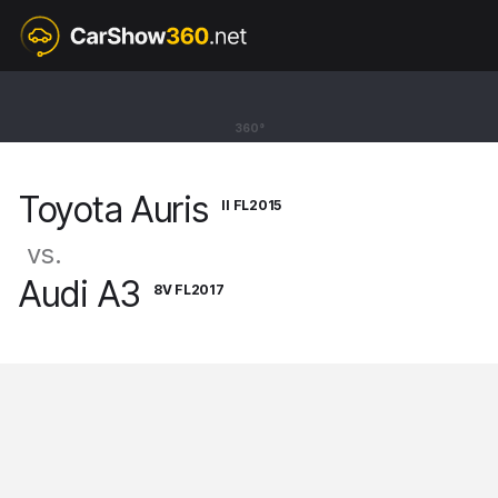
II FL2015
Toyota Auris
360°
Touring Sports [15-20]
Toyota Auris
II FL2015
vs.
Audi A3
8V FL2017