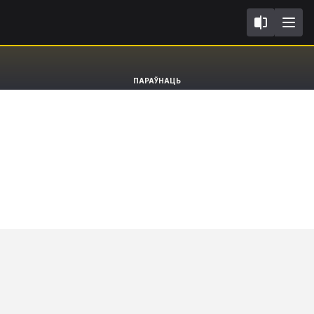
8V FL2017
Audi A3
ПАРАЎНАЦЬ
Limousine RS3 [12-20]