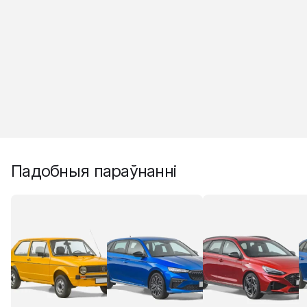
Падобныя параўнанні