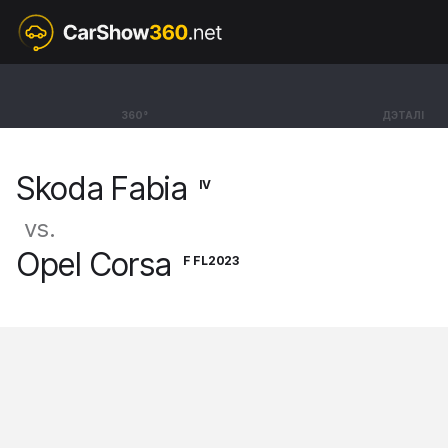
IV
Skoda Fabia
360°
ДЭТАЛІ
Hatchback Style [21-]
Skoda Fabia
IV
vs.
Opel Corsa
F FL2023