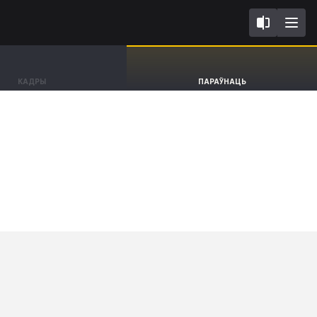
F FL2023
Opel Corsa
КАДРЫ
ПАРАЎНАЦЬ
Hatchback GS [19-]