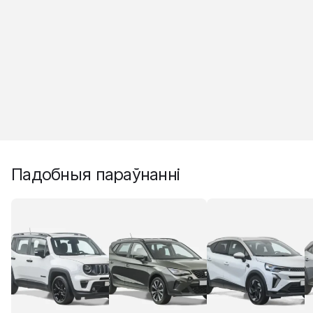
Падобныя параўнанні