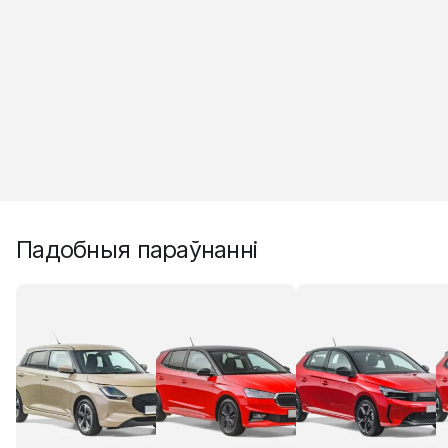
Падобныя параўнанні