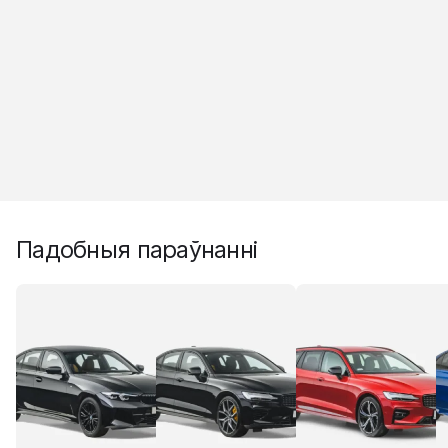
Падобныя параўнанні