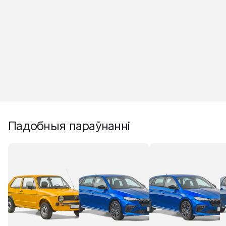
Падобныя параўнанні