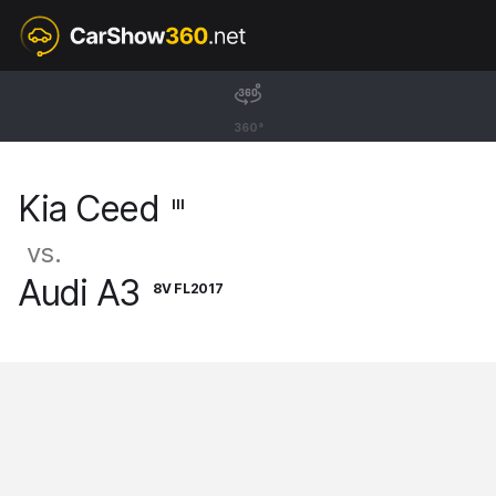
III
Kia Ceed
360°
Hatchback [18-25]
Kia Ceed
III
vs.
Audi A3
8V FL2017