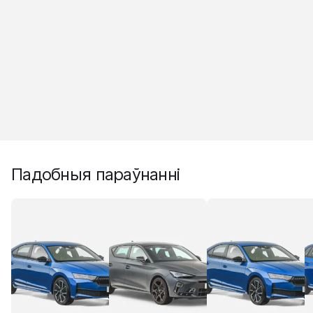
Падобныя параўнанні