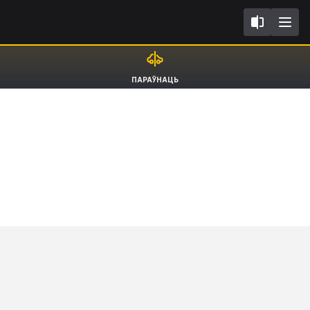
8V FL2017
Audi A3
ПАРАЎНАЦЬ
Limousine RS3 [12-20]