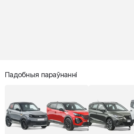
Падобныя параўнанні