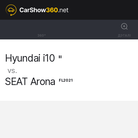
III
Hyundai i10
360°
ДЭТАЛІ
Hatchback N Line [20-]
Hyundai i10
III
vs.
SEAT Arona
FL2021