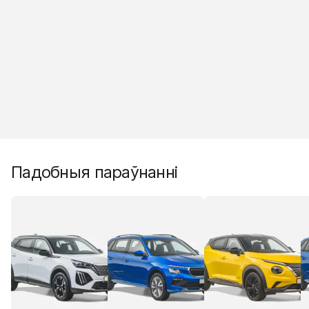
Падобныя параўнанні