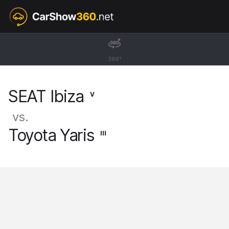
V
SEAT Ibiza
360°
Hatchback [17-]
SEAT Ibiza
V
vs.
Toyota Yaris
III