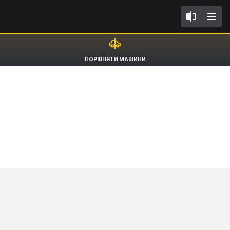
III
Toyota Yaris
ПОРІВНЯТИ МАШИНИ
Hatchback [11-21]