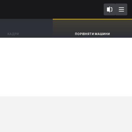
I
Volvo EX90
КАДРИ
ПОРІВНЯТИ МАШИНИ
BEV SUV Ultra [22-]