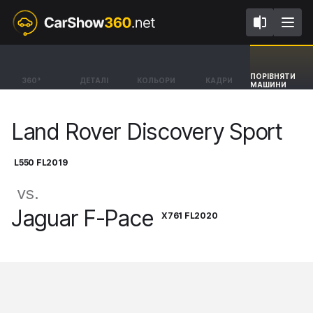
L550 FL2019
X761 FL2020
Land Rover Discovery Sport
Jaguar F-Pace
ПОРІВНЯТИ
360°
ДЕТАЛІ
КОЛЬОРИ
КАДРИ
МАШИНИ
SUV Dynamic SE AWD [14-]
SUV SVR [15-25]
Land Rover Discovery Sport
L550 FL2019
vs.
Jaguar F-Pace
X761 FL2020