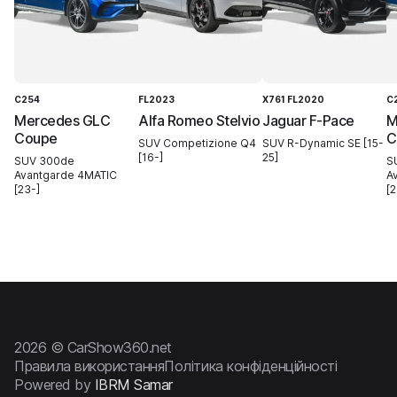
C254
FL2023
X761 FL2020
C
Mercedes GLC
Alfa Romeo Stelvio
Jaguar F-Pace
M
Coupe
C
SUV Competizione Q4
SUV R-Dynamic SE [15-
[16-]
25]
SUV 300de
S
Avantgarde 4MATIC
A
[23-]
[2
2026 © CarShow360.net
Правила використання
Політика конфіденційності
Powered by
IBRM Samar