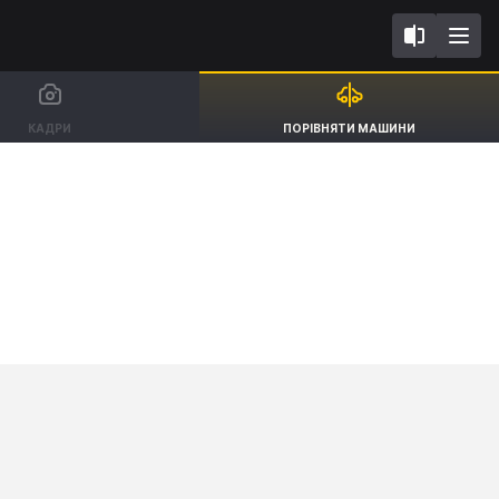
II FL2024
Audi Q7
КАДРИ
ПОРІВНЯТИ МАШИНИ
SUV S line 50 TDI [15-]