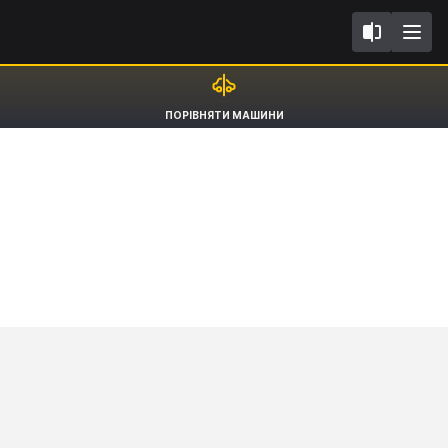
II
Porsche Panamera
ПОРІВНЯТИ МАШИНИ
Sport Turismo 4 E-Hybrid [16-23]