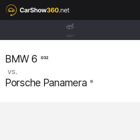
G32
BMW 6
360°
Gran Turismo [17-23]
BMW 6
G32
vs.
Porsche Panamera
II