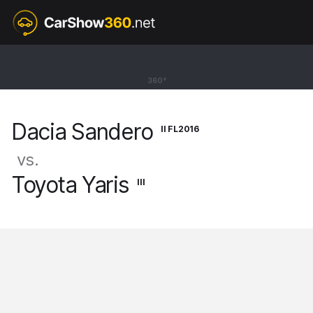
II FL2016
Dacia Sandero
360°
Hatchback Stepway [12-21]
Dacia Sandero
II FL2016
vs.
Toyota Yaris
III