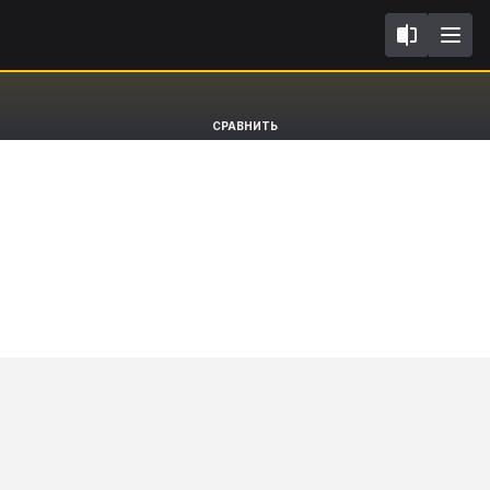
III
Toyota Yaris
СРАВНИТЬ
Hatchback [11-21]